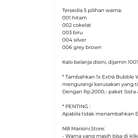
Tersedia 5 pilihan warna:

001 hitam

002 cokelat

003 biru

004 silver

006 grey brown

Kalo belanja disini, dijamin 1
* Tambahkan 1x Extra Bubble Wra
mengurangi kerusakan yang tim
Dengan Rp.2000,- paket Sista 
* PENTING :

Apabila tidak menambahkan Ext
NB Marisini.Store:

- Warna yang masih bisa di klik