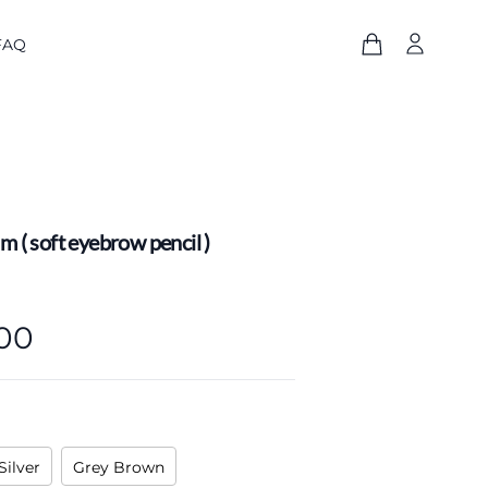
FAQ
am ( soft eyebrow pencil )
500
Silver
Grey Brown