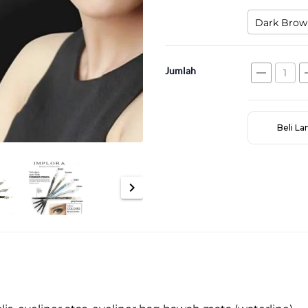
Dark Brow
Jumlah
remove
a
Beli L
chevron_right