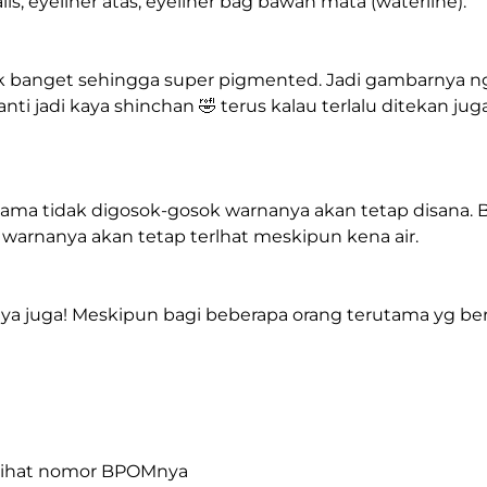
lis, eyeliner atas, eyeliner bag bawah mata (waterline). 

banget sehingga super pigmented. Jadi gambarnya nga
anti jadi kaya shinchan 🤣 terus kalau terlalu ditekan ju
lama tidak digosok-gosok warnanya akan tetap disana. B
warnanya akan tetap terlhat meskipun kena air.

a juga! Meskipun bagi beberapa orang terutama yg berku
lihat nomor BPOMnya
