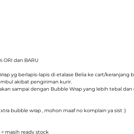
00% ORI dan BARU

p yg berlapis-lapis di etalase Belia ke cart/keranjang b
bul akibat pengiriman kurir. 

akan sampai dengan Bubble Wrap yang lebih tebal dan d
ra bubble wrap , mohon maaf no komplain ya sist :)

 = masih ready stock
