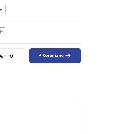
n
dd
angsung
+ Keranjang