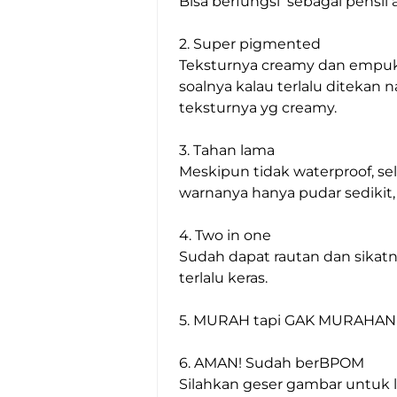
Bisa berfungsi  sebagai pensil a
2. Super pigmented

Teksturnya creamy dan empuk 
soalnya kalau terlalu ditekan n
teksturnya yg creamy.

3. Tahan lama

Meskipun tidak waterproof, se
warnanya hanya pudar sedikit, 
4. Two in one

Sudah dapat rautan dan sikatny
terlalu keras.

5. MURAH tapi GAK MURAHAN

6. AMAN! Sudah berBPOM

Silahkan geser gambar untuk 