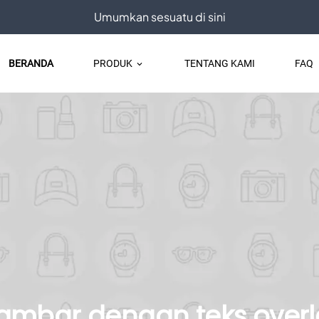
Umumkan sesuatu di sini
BERANDA
PRODUK
TENTANG KAMI
FAQ
keyboard_arrow_down
ambar dengan teks overl