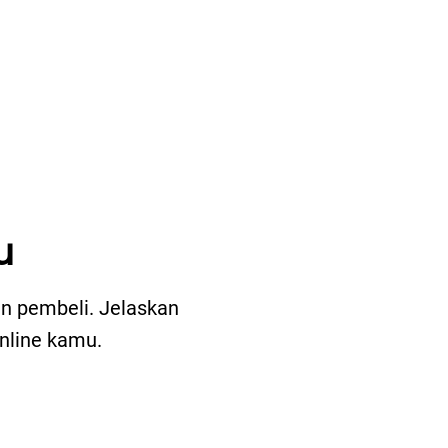
u
an pembeli. Jelaskan
nline kamu.