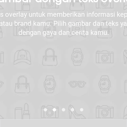
s overlay untuk memberikan informasi ke
atau brand kamu. Pilih gambar dan teks 
dengan gaya dan cerita kamu.
lens
lens
lens
lens
lens