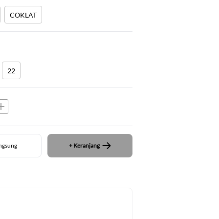
COKLAT
22
dd
angsung
+ Keranjang