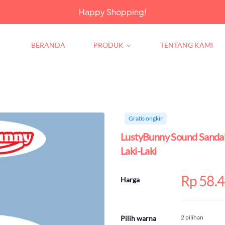
Happy Shopping!
BERANDA
PRODUK
TENTANG KAMI
keyboard_arrow_down
Gratis ongkir
LustyBunny Sound Sandal
Laki-Laki
Rp 58.
Harga
2 pilihan
Pilih warna