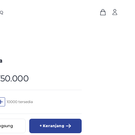
AQ
a
750.000
dd
10000 tersedia
angsung
+ Keranjang