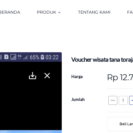
BERANDA
PRODUK
TENTANG KAMI
F
keyboard_arrow_down
Voucher wisata tana toraj
Rp 12.
Harga
Jumlah
remove
a
Beli L