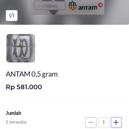
1/1
ANTAM 0,5 gram
Rp 581.000
Jumlah
remove
add
5 tersedia