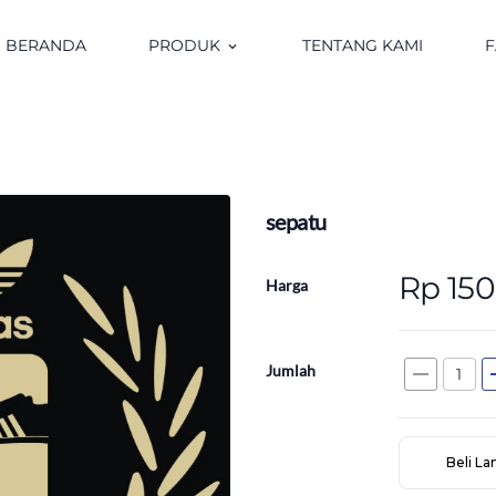
BERANDA
PRODUK
TENTANG KAMI
keyboard_arrow_down
sepatu
Rp 15
Harga
Jumlah
remove
a
Beli L