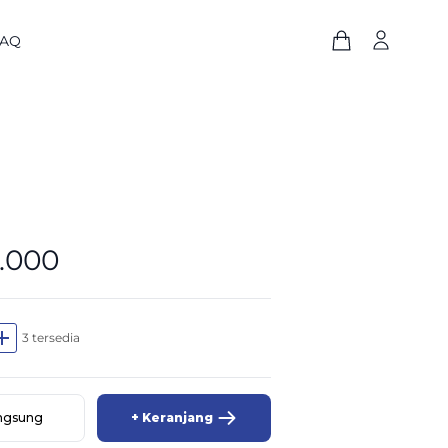
FAQ
0.000
dd
3 tersedia
angsung
+ Keranjang