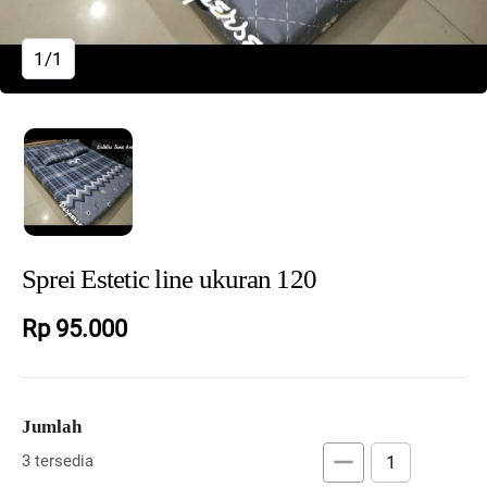
1/1
Sprei Estetic line ukuran 120
Rp 95.000
Jumlah
remove
add
3 tersedia