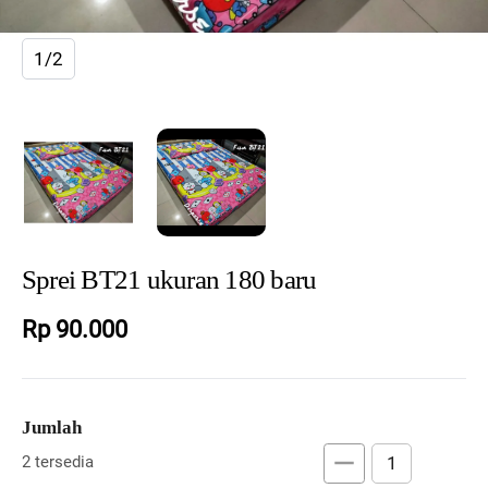
1/2
Sprei BT21 ukuran 180 baru
Rp 90.000
Jumlah
remove
add
2 tersedia