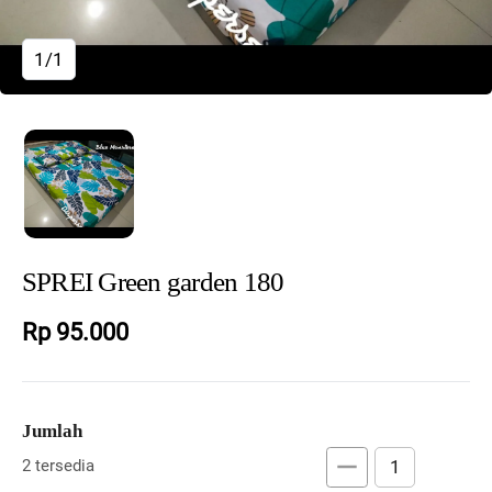
1/1
SPREI Green garden 180
Rp 95.000
Jumlah
remove
add
2 tersedia