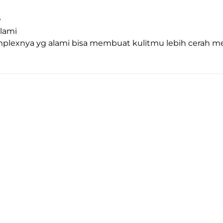
e
alami