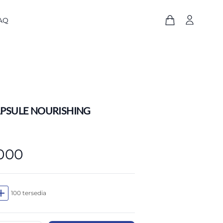
AQ
CAPSULE NOURISHING
.000
dd
100 tersedia