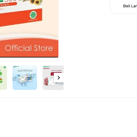
Beli L
chevron_right