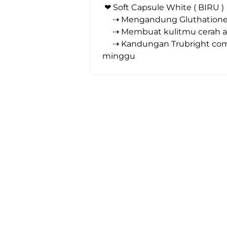
 ❤︎ Soft Capsule White ( BIRU )
     ⇢ Mengandung Gluthation
     ⇢ Membuat kulitmu cerah 
     ⇢ Kandungan Trubright complexnya yg alami bisa membuat kulitmu lebih cerah merata dari dalam dalam 2 
minggu