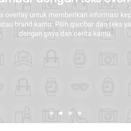
s overlay untuk memberikan informasi ke
atau brand kamu. Pilih gambar dan teks 
dengan gaya dan cerita kamu.
lens
lens
lens
lens