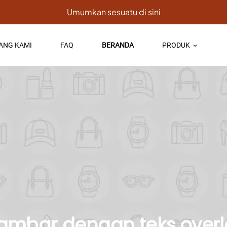
Umumkan sesuatu di sini
ANG KAMI
FAQ
BERANDA
PRODUK
keyboard_arrow_down
ambar dengan teks overl