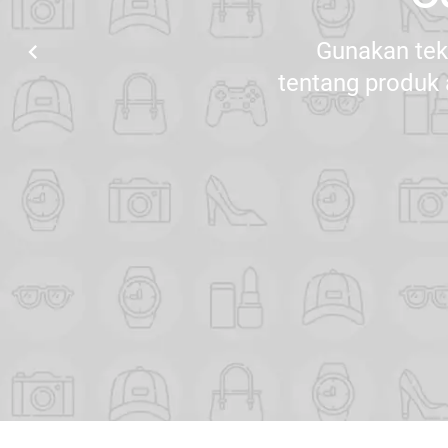
Gunakan tek
chevron_left
tentang produk 