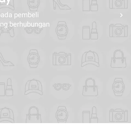
pada pembeli
chevron_right
yang berhubungan