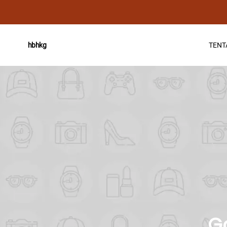
TENT
hbhkg
G