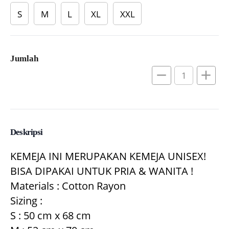
S
M
L
XL
XXL
Jumlah
remove
add
Deskripsi
KEMEJA INI MERUPAKAN KEMEJA UNISEX! 
BISA DIPAKAI UNTUK PRIA & WANITA !

Materials : Cotton Rayon

Sizing :

S : 50 cm x 68 cm
