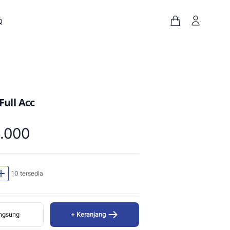
Q
ull Acc
.000
dd
10 tersedia
angsung
+ Keranjang