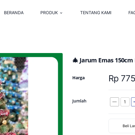
BERANDA
PRODUK
TENTANG KAMI
FA
keyboard_arrow_down
🎄 Jarum Emas 150cm F
Rp 775
Harga
Jumlah
remove
a
Beli L