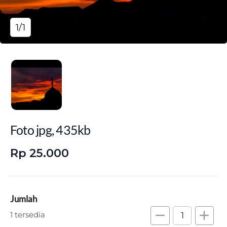
1/1
Foto jpg, 435kb
Rp 25.000
Jumlah
remove
add
1 tersedia