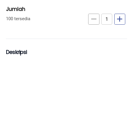
Jumlah
remove
add
100 tersedia
Deskripsi