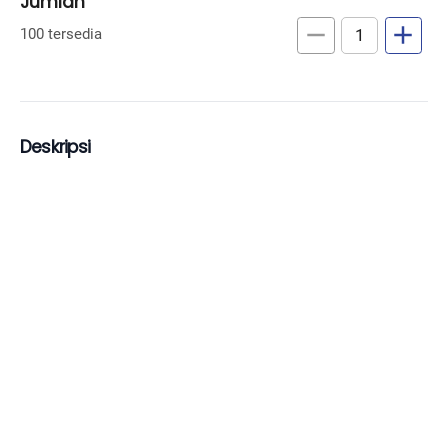
Jumlah
remove
add
100 tersedia
Deskripsi