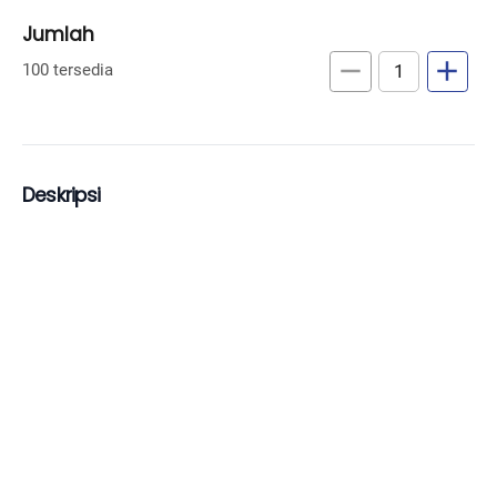
Jumlah
remove
add
100 tersedia
Deskripsi