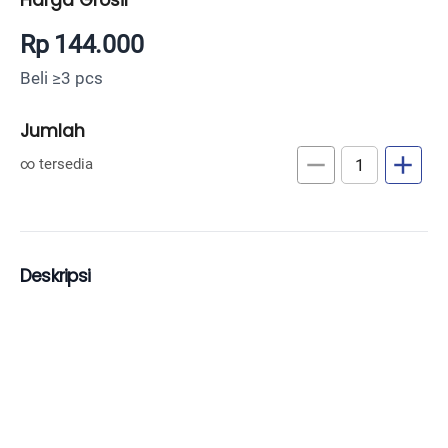
Rp 144.000
Beli ≥3 pcs
Jumlah
remove
add
∞ tersedia
Deskripsi