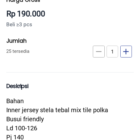
Rp 190.000
Beli ≥3 pcs
Jumlah
remove
add
25 tersedia
Deskripsi
Bahan
Inner jersey stela tebal mix tile polka
Busui friendly
Ld 100-126
Pj 140