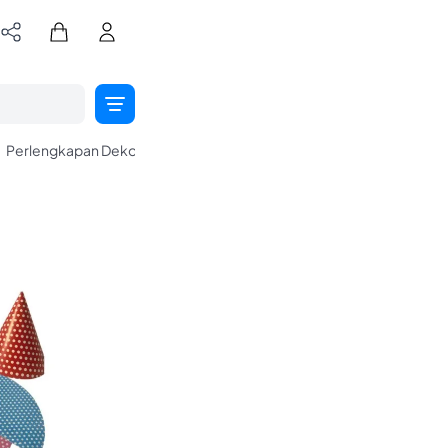
Perlengkapan Dekorasi
Party Stuff
Dekorasi & Balon Idul Fitri