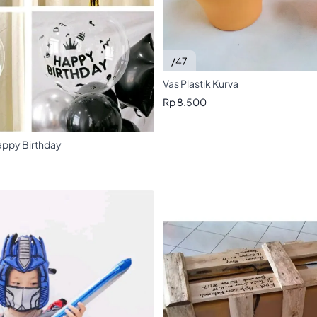
/47
Vas Plastik Kurva
Rp 8.500
appy Birthday