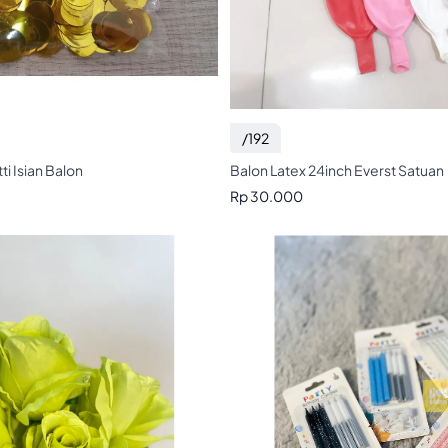
/192
i Isian Balon
Balon Latex 24inch Everst Satuan
Rp 30.000