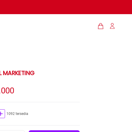
AL MARKETING
.000
dd
1092 tersedia