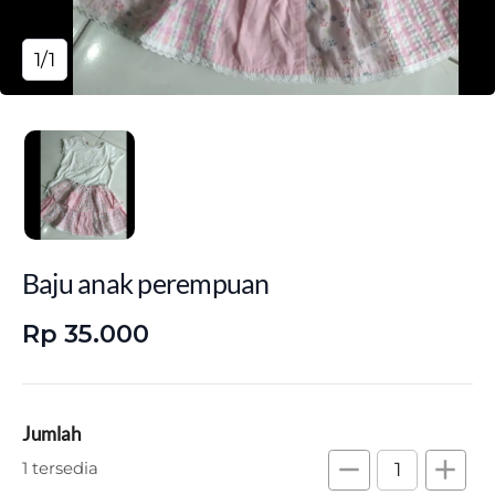
1/1
Baju anak perempuan
Rp 35.000
Jumlah
remove
add
1 tersedia