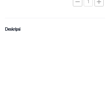
remove
add
Deskripsi