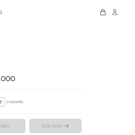
Q
.000
dd
0 tersedia
habis
Stok habis