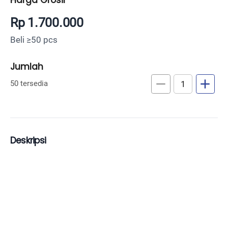
Rp 1.700.000
Beli ≥50 pcs
Jumlah
remove
add
50 tersedia
Deskripsi