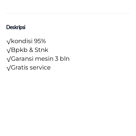
Deskripsi
√kondisi 95%
√Bpkb & Stnk
√Garansi mesin 3 bln
√Gratis service