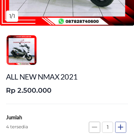
1/1
ALL NEW NMAX 2021
Rp 2.500.000
Jumlah
remove
add
4 tersedia