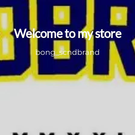
Welcome to my store
bong_scndbrand