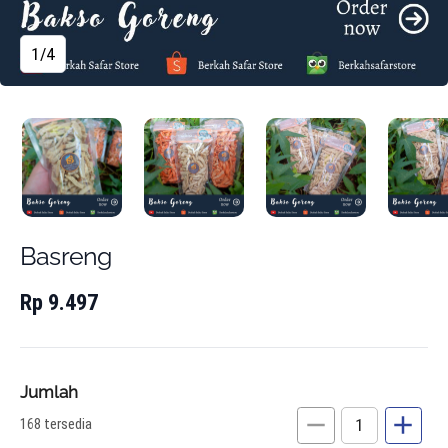
1/4
Basreng
Rp 9.497
Jumlah
remove
add
168 tersedia