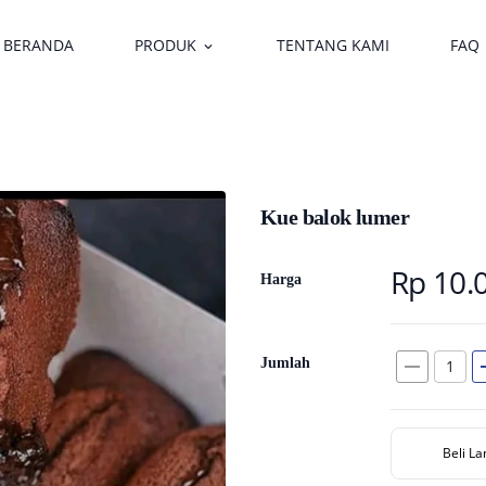
BERANDA
PRODUK
TENTANG KAMI
FAQ
keyboard_arrow_down
Kue balok lumer
Rp 10.
Harga
remove
a
Jumlah
Beli L