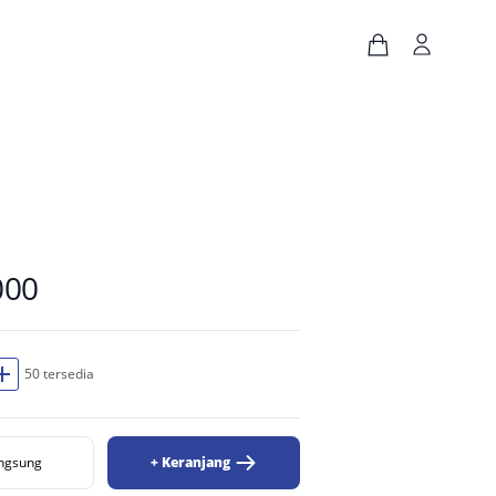
000
dd
50 tersedia
angsung
+ Keranjang