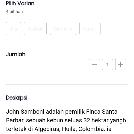
Pilih Varian
4 pilihan
Biji
Bubuk
Medium
Kasar
Jumlah
remove
add
Deskripsi
John Samboni adalah pemilik Finca Santa 
Barbar, sebuah kebun seluas 32 hektar yangb 
terletak di Algeciras, Huila, Colombia. ia 